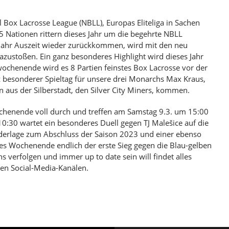
 Box Lacrosse League (NBLL), Europas Eliteliga in Sachen
 5 Nationen rittern dieses Jahr um die begehrte NBLL
 Jahr Auszeit wieder zurückkommen, wird mit den neu
zustoßen. Ein ganz besonderes Highlight wird dieses Jahr
wochenende wird es 8 Partien feinstes Box Lacrosse vor der
nz besonderer Spieltag für unsere drei Monarchs Max Kraus,
 aus der Silberstadt, den Silver City Miners, kommen.
chenende voll durch und treffen am Samstag 9.3. um 15:00
0:30 wartet ein besonderes Duell gegen TJ Malešice auf die
derlage zum Abschluss der Saison 2023 und einer ebenso
ses Wochenende endlich der erste Sieg gegen die Blau-gelben
 verfolgen und immer up to date sein will findet alles
en Social-Media-Kanälen.