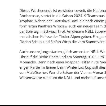
Dieses Wochenende ist es wieder soweit, die National
Boxlacrosse, startet in die Saison 2024. 9 Teams aus
Trophäe. Neben den Bratislava Bats, die nach einem
formierten Panthers Wrocław auch ein neues Team da
der Spieltag in Schwaz, Tirol. An diesem NBLL Super
malerischen Kulisse der Tiroler Alpen geben. Ein ga
Florian Schütz und Stefan Wirth die vom Stammverein
Auch unsere Jungs starten gleich am ersten NBLL Wo
Uhr auf die Berlin Bears und am Sonntag 10.03. um 1
Monarchs. Denn nach einer knappen last Minute Nie
engen Partie im Jänner beim Winter Lax Cup soll die
von Malešice her. Wer die Saison der Vienna Monarchs
Wissenswerte rund um die NBLL und mehr auf unser