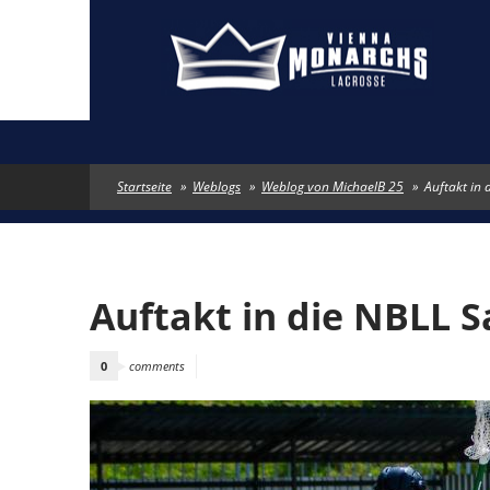
Direkt zum Inhalt
Startseite
»
Weblogs
»
Weblog von MichaelB 25
»
Auftakt in
Auftakt in die NBLL S
0
comments